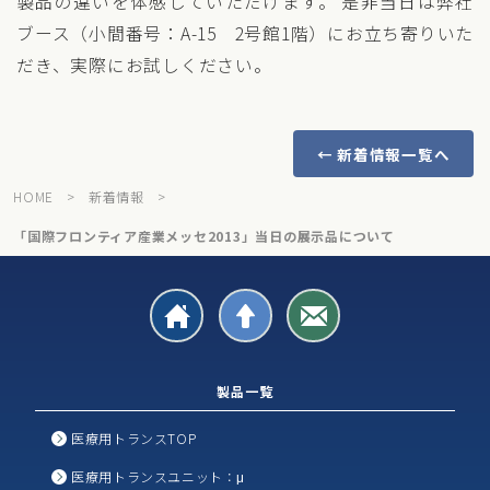
製品の違いを体感していただけます。 是非当日は弊社
ブース（小間番号：A-15 2号館1階）にお立ち寄りいた
だき、実際にお試しください。
← 新着情報一覧へ
HOME
>
新着情報
>
「国際フロンティア産業メッセ2013」当日の展示品について
製品一覧
医療用トランスTOP
医療用トランスユニット：μ