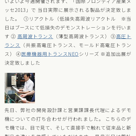
いよいよ今週開催されます、「国際フロンティア産業メ
ッセ2013」で 当日実際に展示される製品が決定致しま
した。 ①リアクトル（低損失高周波リアクトル ※当
日はブースにて低損失のデモンストレーションを行いま
す ②
高周波トランス
（薄型高周波トランス） ③
高圧ト
ランス
（共振高電圧トランス、モールド高電圧トラン
ス） ④
医療機器用トランスNEO
シリーズ ※追加出展が
決定致しました
先日、弊社の開発設計課と営業課課長代理によるデモ
機についての打ち合わせが行われました。 こちらのデ
モ機では、目で見て、そして直接手で触れて従来品と新